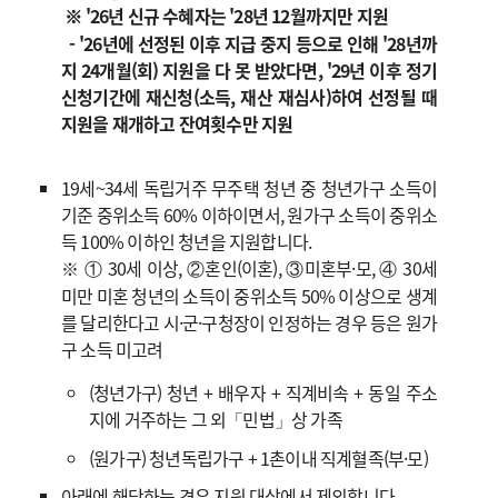
※ '26년 신규 수혜자는 '28년 12월까지만 지원
- '26년에 선정된 이후 지급 중지 등으로 인해 '28년까
지 24개월(회) 지원을 다 못 받았다면, '29년 이후 정기
신청기간에 재신청(소득, 재산 재심사)하여 선정될 때
지원을 재개하고 잔여횟수만 지원
19세~34세 독립거주 무주택 청년 중 청년가구 소득이
기준 중위소득 60% 이하이면서, 원가구 소득이 중위소
득 100% 이하인 청년을 지원합니다.
※ ① 30세 이상, ②혼인(이혼), ③미혼부·모, ④ 30세
미만 미혼 청년의 소득이 중위소득 50% 이상으로 생계
를 달리한다고 시·군·구청장이 인정하는 경우 등은 원가
구 소득 미고려
(청년가구) 청년 + 배우자 + 직계비속 + 동일 주소
지에 거주하는 그 외「민법」상 가족
(원가구) 청년독립가구 + 1촌이내 직계혈족(부·모)
아래에 해당하는 경우 지원 대상에서 제외합니다.