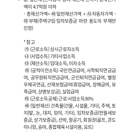
액이 4.7억원 이하
- 총재산가액= ㉳일반재산가액 + ㉴자동차가액 -
㉵부채(주택구입·임차보증금 마련 용도의 부채만
인정)
* 참고
㉮ (근로소득) 상시근로자소득
㉯ (사업소득) 기타사업소득
㉰ (재산소득) 임대소득, 이자소득
㉱ (공적이전소득) 국민연금급여, 사학퇴직연금급
여, 공무원퇴직연금급여, 군인퇴직연금급여, 별정
우체국연금, 산재보험급여(휴업급여, 장해급여, 유
족급여, 상병보상금), 실업급여
㉲ (근로소득공제) 근로·사업소득30%
㉳ (일반재산) 건축물(건물, 시설물, 기타), 주택, 토
지(밭, 논, 대지, 임야, 기타), 임차보증금(전월세보
증금, 상가보증금), 선박, 항공기, 회원권(골프, 콘도
미니엄, 승마, 종합체육시설이용, 요트)